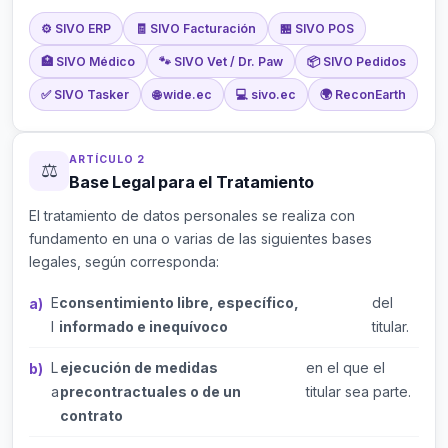
Decisiones automatizadas
17
⚙️ SIVO ERP
🧾 SIVO Facturación
🏪 SIVO POS
Videovigilancia (CCTV)
18
🏥 SIVO Médico
🐾 SIVO Vet / Dr. Paw
📦 SIVO Pedidos
✅ SIVO Tasker
🌐 wide.ec
💻 sivo.ec
🌍 ReconEarth
ARTÍCULO 2
⚖️
Base Legal para el Tratamiento
El tratamiento de datos personales se realiza con
fundamento en una o varias de las siguientes bases
legales, según corresponda:
E
consentimiento libre, específico,
del
l
informado e inequívoco
titular.
L
ejecución de medidas
en el que el
a
precontractuales o de un
titular sea parte.
contrato