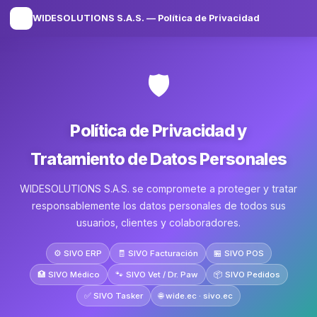
🔐
WIDESOLUTIONS S.A.S. — Política de Privacidad
🛡️
Política de Privacidad y
Tratamiento de Datos Personales
WIDESOLUTIONS S.A.S. se compromete a proteger y tratar
responsablemente los datos personales de todos sus
usuarios, clientes y colaboradores.
⚙️ SIVO ERP
🧾 SIVO Facturación
🏪 SIVO POS
🏥 SIVO Médico
🐾 SIVO Vet / Dr. Paw
📦 SIVO Pedidos
✅ SIVO Tasker
🌐 wide.ec · sivo.ec