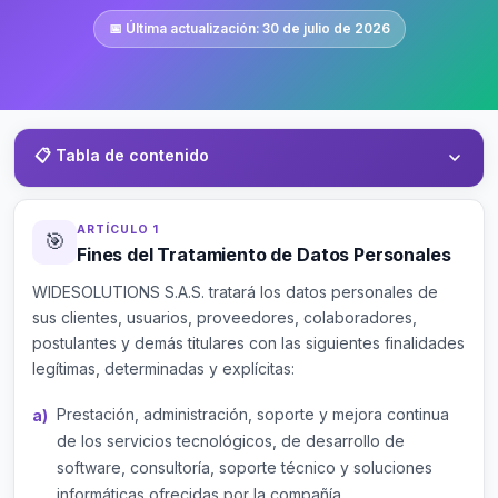
📅 Última actualización: 30 de julio de 2026
📋 Tabla de contenido
Fines del tratamiento
1
ARTÍCULO 1
🎯
Fines del Tratamiento de Datos Personales
Base legal
2
WIDESOLUTIONS S.A.S. tratará los datos personales de
Tipos de tratamiento
3
sus clientes, usuarios, proveedores, colaboradores,
postulantes y demás titulares con las siguientes finalidades
Conservación de datos
4
legítimas, determinadas y explícitas:
Bases de datos
Prestación, administración, soporte y mejora continua
5
de los servicios tecnológicos, de desarrollo de
Origen de los datos
6
software, consultoría, soporte técnico y soluciones
informáticas ofrecidas por la compañía.