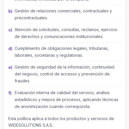
Tratamientos ulteriores
7
Gestión de relaciones comerciales, contractuales y
Responsable del tratamiento
8
precontractuales.
Delegado de Protección
9
Atención de solicitudes, consultas, reclamos, ejercicio
de derechos y comunicaciones institucionales.
Transferencias de datos
10
Cumplimiento de obligaciones legales, tributarias,
Consecuencias de entrega
11
laborales, societarias y regulatorias.
Datos erróneos
Gestión de seguridad de la información, continuidad
12
del negocio, control de accesos y prevención de
Revocatoria del consentimiento
13
fraudes.
Derechos ARCO+
14
Evaluación interna de calidad del servicio, análisis
estadísticos y mejora de procesos, aplicando técnicas
Portabilidad
15
de anonimización cuando corresponda.
Reclamos
16
Esta política aplica a todos los productos y servicios de
WIDESOLUTIONS S.A.S.: