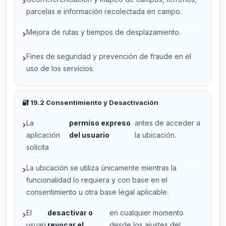
parcelas e información recolectada en campo.
Mejora de rutas y tiempos de desplazamiento.
Fines de seguridad y prevención de fraude en el
uso de los servicios.
🔐 19.2 Consentimiento y Desactivación
La
permiso expreso
antes de acceder a
aplicación
del usuario
la ubicación.
solicita
La ubicación se utiliza únicamente mientras la
funcionalidad lo requiera y con base en el
consentimiento u otra base legal aplicable.
El
desactivar o
en cualquier momento
usuari
revocar el
desde los ajustes del