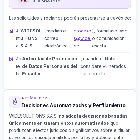
a la brevedad.
Las solicitudes y reclamos podrán presentarse a través de:
A
WIDESOL
, mediante
proceso
), formulario web
nt
UTIONS
correo
s@wide.
o comunicación
e
S.A.S.
electrónico (
ec
escrita.
An
Autoridad de Protección
, cuando el titular
te
de Datos Personales del
considere vulnerados
la
Ecuador
sus derechos.
ARTÍCULO 17
🤖
Decisiones Automatizadas y Perfilamiento
WIDESOLUTIONS S.A.S.
no adopta decisiones basadas
únicamente en tratamientos automatizados
que
produzcan efectos jurídicos o significativos sobre el titular,
salvo en los casos permitidos por la ley y debidamente